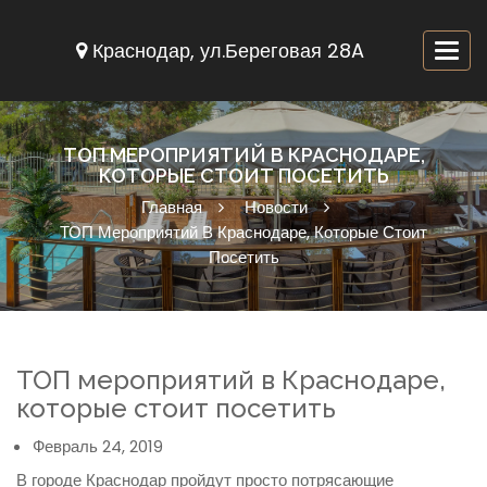
Краснодар, ул.Береговая 28A
Togg
navi
ТОП МЕРОПРИЯТИЙ В КРАСНОДАРЕ,
КОТОРЫЕ СТОИТ ПОСЕТИТЬ
Главная
Новости
ТОП Мероприятий В Краснодаре, Которые Стоит
Посетить
ТОП мероприятий в Краснодаре,
которые стоит посетить
Февраль 24, 2019
В городе Краснодар пройдут просто потрясающие